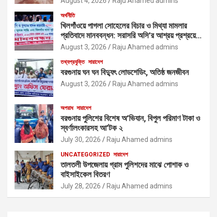
August 4, 2026
Raju Ahamed admins
অর্থনীতি
খিলগাঁওয়ে পাগলা সোহেলের বিচার ও মিথ্যা মামলার
প্রতিবাদে মানববন্ধন: সরাসরি অসি’র আশ্রয় প্রশ্রয়ে
মাদক কারবারিদের দাপটের অভিযোগ
August 3, 2026
Raju Ahamed admins
তথ্যপ্রযুক্তি
সারাদেশ
বরগুনায় ঘন ঘন বিদ্যুৎ লোডশেডিং, অতিষ্ঠ জনজীবন
August 3, 2026
Raju Ahamed admins
অপরাধ
সারাদেশ
বরগুনায় পুলিশের বিশেষ অ’ভিযান, বিপুল পরিমাণ টাকা ও
স্বর্ণালংকারসহ আ’টক ২
July 30, 2026
Raju Ahamed admins
UNCATEGORIZED
সারাদেশ
তালতলী উপজেলায় গ্রাম পুলিশদের মাঝে পোশাক ও
বাইসাইকেল বিতরণ
July 28, 2026
Raju Ahamed admins