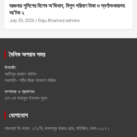
বরগুনায় পুলিশের বিশেষ অ’ভিযান, বিপুল পরিমাণ টাকা ও স্বর্ণালংকারসহ
আ’টক ২
July 30, 2026
Raju Ahamed admins
দৈনিক অপরাধ সময়
উপদেষ্টা:
আনিসুর রহমান আনিস
সভাপতি- শহীদ জিয়া গবেষণা পরিষদ
সম্পাদক ও প্রকাশক:
এস এম সাহাবুল ইসলাম সুমন
যোগাযোগ
সাগুপ্তা ডি লরেল: ১/২/বি, কমলাপুর বাজার রোড, মতিঝিল, ঢাকা-১২১৭।