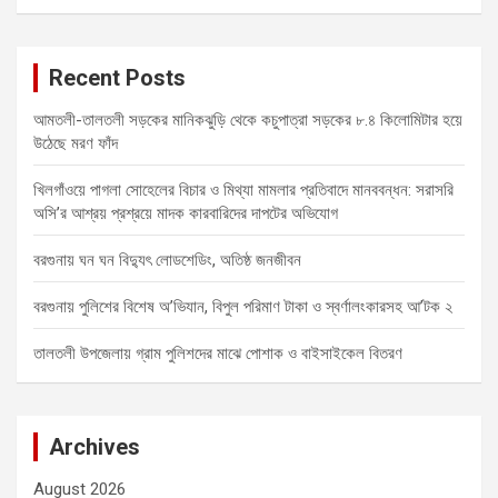
a
r
c
Recent Posts
h
আমতলী-তালতলী সড়কের মানিকঝুড়ি থেকে কচুপাত্রা সড়কের ৮.৪ কিলোমিটার হয়ে
উঠেছে মরণ ফাঁদ
খিলগাঁওয়ে পাগলা সোহেলের বিচার ও মিথ্যা মামলার প্রতিবাদে মানববন্ধন: সরাসরি
অসি’র আশ্রয় প্রশ্রয়ে মাদক কারবারিদের দাপটের অভিযোগ
বরগুনায় ঘন ঘন বিদ্যুৎ লোডশেডিং, অতিষ্ঠ জনজীবন
বরগুনায় পুলিশের বিশেষ অ’ভিযান, বিপুল পরিমাণ টাকা ও স্বর্ণালংকারসহ আ’টক ২
তালতলী উপজেলায় গ্রাম পুলিশদের মাঝে পোশাক ও বাইসাইকেল বিতরণ
Archives
August 2026