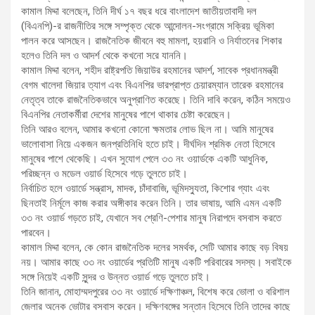
কামাল মিদ্দা বলেছেন, তিনি দীর্ঘ ১৭ বছর ধরে বাংলাদেশ জাতীয়তাবাদী দল
(বিএনপি)-র রাজনীতির সঙ্গে সম্পৃক্ত থেকে আন্দোলন-সংগ্রামে সক্রিয় ভূমিকা
পালন করে আসছেন। রাজনৈতিক জীবনে বহু মামলা, হয়রানি ও নির্যাতনের শিকার
হলেও তিনি দল ও আদর্শ থেকে কখনো সরে যাননি।
কামাল মিদ্দা বলেন, শহীদ রাষ্ট্রপতি জিয়াউর রহমানের আদর্শ, সাবেক প্রধানমন্ত্রী
বেগম খালেদা জিয়ার ত্যাগ এবং বিএনপির ভারপ্রাপ্ত চেয়ারম্যান তারেক রহমানের
নেতৃত্ব তাকে রাজনৈতিকভাবে অনুপ্রাণিত করেছে। তিনি দাবি করেন, কঠিন সময়েও
বিএনপির নেতাকর্মীরা দেশের মানুষের পাশে থাকার চেষ্টা করেছেন।
তিনি আরও বলেন, আমার কখনো কোনো ক্ষমতার লোভ ছিল না। আমি মানুষের
ভালোবাসা নিয়ে একজন জনপ্রতিনিধি হতে চাই। দীর্ঘদিন শ্রমিক নেতা হিসেবে
মানুষের পাশে থেকেছি। এখন সুযোগ পেলে ৩৩ নং ওয়ার্ডকে একটি আধুনিক,
পরিচ্ছন্ন ও মডেল ওয়ার্ড হিসেবে গড়ে তুলতে চাই।
নির্বাচিত হলে ওয়ার্ডে সন্ত্রাস, মাদক, চাঁদাবাজি, ভূমিদস্যুতা, কিশোর গ্যাং এবং
ছিনতাই নির্মূলে কাজ করার অঙ্গীকার করেন তিনি। তার ভাষায়, আমি এমন একটি
৩৩ নং ওয়ার্ড গড়তে চাই, যেখানে সব শ্রেণি-পেশার মানুষ নিরাপদে বসবাস করতে
পারবেন।
কামাল মিদ্দা বলেন, কে কোন রাজনৈতিক দলের সমর্থক, সেটি আমার কাছে বড় বিষয়
নয়। আমার কাছে ৩৩ নং ওয়ার্ডের প্রতিটি মানুষ একটি পরিবারের সদস্য। সবাইকে
সঙ্গে নিয়েই একটি সুন্দর ও উন্নত ওয়ার্ড গড়ে তুলতে চাই।
তিনি জানান, মোহাম্মদপুরের ৩৩ নং ওয়ার্ডে দক্ষিণাঞ্চল, বিশেষ করে ভোলা ও বরিশাল
জেলার অনেক ভোটার বসবাস করেন। দক্ষিণবঙ্গের সন্তান হিসেবে তিনি তাদের কাছে