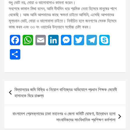
শুধু ভোট নয়, দোয়া ও ভালোবাসাও কামনা করেন।
সবশেষে কামাল মিদ্দা বলেন, আমি দীর্ঘদিন ধরে শ্রমিক নেতা হিসেবে মানুষের পাশে
থেকেছি। আজ আমি আপনাদের কাছে ক্ষমতা চাইতে আসিনি; এসেছি আপনাদের
মূল্যবান ভোট, দোয়া ও ভালোবাসা চাইতে। নির্বাচিত হলে জনগণের সেবক হিসেবে
কাজ করব এবং ৩৩ নং ওয়ার্ডের উন্নয়নে সর্বোচ্চ চেষ্টা করব।
F
W
E
L
M
T
T
S
a
h
m
i
e
w
e
k
S
c
a
a
n
s
i
l
y
h
e
t
i
k
s
t
e
p
a
b
s
l
e
e
t
g
e
Post
r
বিদ্যালয়ের জমি বিক্রি ও নিয়োগ বাণিজ্যের অভিযোগে প্রধান শিক্ষক মেহেদী
o
A
d
n
e
r
navigation
হাসানকে ঘিরে চাঞ্চল্য
e
o
p
I
g
r
a
k
p
n
e
m
‎বাংলাদেশ প্রেসক্লাবের ঢাকা মহানগর ও জেলা কমিটি ঘোষণা, উদ্বোধন হলো
সাংবাদিকদের সাংবিধানিক প্রশিক্ষণ কর্মশালা
r