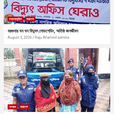
তথ্যপ্রযুক্তি
সারাদেশ
বরগুনায় ঘন ঘন বিদ্যুৎ লোডশেডিং, অতিষ্ঠ জনজীবন
August 3, 2026
Raju Ahamed admins
অপরাধ
সারাদেশ