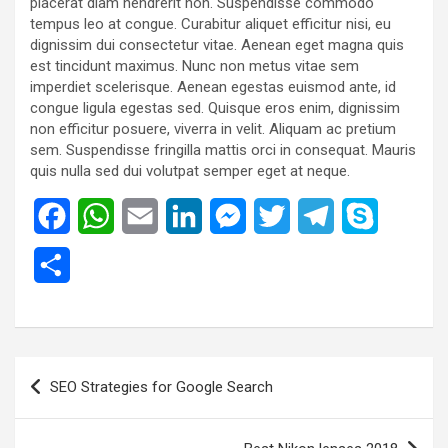
placerat diam hendrerit non. Suspendisse commodo
tempus leo at congue. Curabitur aliquet efficitur nisi, eu
dignissim dui consectetur vitae. Aenean eget magna quis
est tincidunt maximus. Nunc non metus vitae sem
imperdiet scelerisque. Aenean egestas euismod ante, id
congue ligula egestas sed. Quisque eros enim, dignissim
non efficitur posuere, viverra in velit. Aliquam ac pretium
sem. Suspendisse fringilla mattis orci in consequat. Mauris
quis nulla sed dui volutpat semper eget at neque.
F
W
E
L
M
T
T
S
a
h
m
i
e
w
e
k
S
c
a
a
n
s
i
l
y
h
e
t
i
k
s
t
e
p
a
b
s
l
e
e
t
g
e
Post
r
SEO Strategies for Google Search
o
A
d
n
e
r
navigation
e
o
p
I
g
r
a