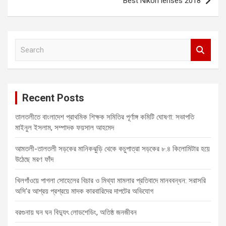
Best Nikon lenses 2018
k
p
n
e
m
r
S
e
a
r
c
Recent Posts
h
তালতলীতে বাংলাদেশ প্রাথমিক শিক্ষক সমিতির পূর্ণাঙ্গ কমিটি ঘোষণা: সভাপতি
মাইনুল ইসলাম, সম্পাদক ফয়সাল আহমেদ
আমতলী-তালতলী সড়কের মানিকঝুড়ি থেকে কচুপাত্রা সড়কের ৮.৪ কিলোমিটার হয়ে
উঠেছে মরণ ফাঁদ
খিলগাঁওয়ে পাগলা সোহেলের বিচার ও মিথ্যা মামলার প্রতিবাদে মানববন্ধন: সরাসরি
অসি’র আশ্রয় প্রশ্রয়ে মাদক কারবারিদের দাপটের অভিযোগ
বরগুনায় ঘন ঘন বিদ্যুৎ লোডশেডিং, অতিষ্ঠ জনজীবন