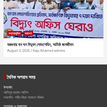
তথ্যপ্রযুক্তি
সারাদেশ
বরগুনায় ঘন ঘন বিদ্যুৎ লোডশেডিং, অতিষ্ঠ জনজীবন
August 3, 2026
Raju Ahamed admins
দৈনিক অপরাধ সময়
উপদেষ্টা:
আনিসুর রহমান আনিস
সভাপতি- শহীদ জিয়া গবেষণা পরিষদ
সম্পাদক ও প্রকাশক: