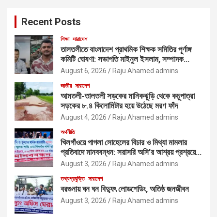
Recent Posts
শিক্ষা
সারাদেশ
তালতলীতে বাংলাদেশ প্রাথমিক শিক্ষক সমিতির পূর্ণাঙ্গ
কমিটি ঘোষণা: সভাপতি মাইনুল ইসলাম, সম্পাদক
ফয়সাল আহমেদ
August 6, 2026
Raju Ahamed admins
জাতীয়
সারাদেশ
আমতলী-তালতলী সড়কের মানিকঝুড়ি থেকে কচুপাত্রা
সড়কের ৮.৪ কিলোমিটার হয়ে উঠেছে মরণ ফাঁদ
August 4, 2026
Raju Ahamed admins
অর্থনীতি
খিলগাঁওয়ে পাগলা সোহেলের বিচার ও মিথ্যা মামলার
প্রতিবাদে মানববন্ধন: সরাসরি অসি’র আশ্রয় প্রশ্রয়ে
মাদক কারবারিদের দাপটের অভিযোগ
August 3, 2026
Raju Ahamed admins
তথ্যপ্রযুক্তি
সারাদেশ
বরগুনায় ঘন ঘন বিদ্যুৎ লোডশেডিং, অতিষ্ঠ জনজীবন
August 3, 2026
Raju Ahamed admins