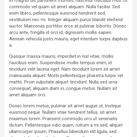
et magnis dis parturient montes, nascetur ridiculus mus. Ut
commodo vel quam sit amet aliquam. Nulla facilisi. Sed
enim libero, pellentesque euismod hendrerit sed,
vestibulum nec mi. Integer aliquam purus blandit eleifend
auctor. Maecenas porttitor eros at pulvinar lobortis. Donec
arcu ante, fringilla id orci id, dignissim mollis sapien.
Aenean vehicula justo mauris, eget interdum turpis dapibus
a.
Quisque massa mauris, imperdiet in nisl vitae, mollis
faucibus enim. Suspendisse mollis tempus enim, id
tincidunt velit lacinia eget. Nam tincidunt lorem sit amet
malesuada aliquet. Morbi pellentesque pharetra turpis vel
mattis. Proin vulputate aliquet tincidunt. Nulla sed urna
consequat, aliquam diam in, congue metus. Nullam sit
amet aliquam orci.
Donec lorem metus, pulvinar sit amet augue ut, tristique
euismod neque. Nullam vitae hendrerit tellus, sit amet
maximus lorem. Praesent commodo orci ut venenatis
dictum. Pellentesque odio quam, rutrum a mi sed, aliquet
ullamcorper ipsum. Phasellus bibendum elit ligula, sed