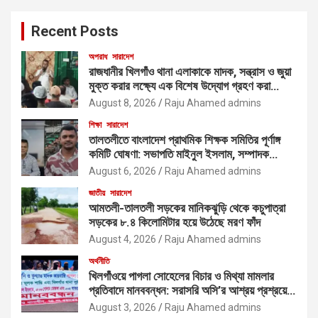
Recent Posts
অপরাধ
সারাদেশ
রাজধানীর খিলগাঁও থানা এলাকাকে মাদক, সন্ত্রাস ও জুয়া
মুক্ত করার লক্ষ্যে এক বিশেষ উদ্যোগ গ্রহণ করা
হয়েছে
August 8, 2026
Raju Ahamed admins
শিক্ষা
সারাদেশ
তালতলীতে বাংলাদেশ প্রাথমিক শিক্ষক সমিতির পূর্ণাঙ্গ
কমিটি ঘোষণা: সভাপতি মাইনুল ইসলাম, সম্পাদক
ফয়সাল আহমেদ
August 6, 2026
Raju Ahamed admins
জাতীয়
সারাদেশ
আমতলী-তালতলী সড়কের মানিকঝুড়ি থেকে কচুপাত্রা
সড়কের ৮.৪ কিলোমিটার হয়ে উঠেছে মরণ ফাঁদ
August 4, 2026
Raju Ahamed admins
অর্থনীতি
খিলগাঁওয়ে পাগলা সোহেলের বিচার ও মিথ্যা মামলার
প্রতিবাদে মানববন্ধন: সরাসরি অসি’র আশ্রয় প্রশ্রয়ে
মাদক কারবারিদের দাপটের অভিযোগ
August 3, 2026
Raju Ahamed admins