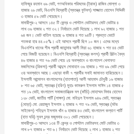
হাফিজুর রহমান ৬৯ ভোট, গণঅধিকার পরিষদের (ট্রাক) রাজিব মোল্লা ৩
হাজার ২৬ ভোট, বিএনপি বিদ্রোহী (স্বতন্ত্র ফুটবল) সাজ্জাত হোসেন সিদ্দিকী
৩ হাজার ৫৯ ভোট পেয়েছেন।
মাদারীপুর-২ আসনে ১৪৫ টি কেন্দ্র ও পোস্টাল ভোটারসহ মোট ভোটার ৪
লাখ ৩৬ হাজার ২ শত ৩২। নির্বাচনে ভোট দিয়েছে ১ লাখ ৯২ হাজার ১ শত
৬৪ জন। ভোট বাতিল হয়েছে ৬ হাজার ৪ শত ৯৪টি। প্রদত্ত ভোটে
শতকরা হার ৪৪.০৫%। এই আসনে প্রার্থী ছিল ১০ জন। এদের মধ্যে
বিএনপি’র ধানের শীষ প্রার্থী জাহান্দার আলী মিয়া ৬১ হাজার ৭ শত ৪৪ ভোট
পেয়ে বিজয়ী হয়েছেন। বিএনপি বিদ্রোহী (স্বতন্ত্র কলস) প্রার্থী মিল্টন বৈদ্য
৪৬ হাজার ৪ শত ৭৬ ভোট পেয়ে ২য় অবস্থানে ও বাংলাদেশ খেলাফত
মজলিসের (রিকসা) প্রার্থী আব্দুস সোবাহান ৩৬ হাজার ১ শত ৬৯ ভোট পেয়ে
৩য় অবস্থানে আছে। এছাড়া বাকী ৭ প্রার্থীর সবাই জামানত হারিয়েছেন।
ইসলামী আন্দোলন বাংলাদেশের (হাতপাতা) আলী আহমাদ চৌধুরী ১৬ হাজার
৮ শত ৬৫ ভোট, স্বতন্ত্র (হরিণ) মুহাঃ কামরুল ইসলাম সাঈদ ১৪ হাজার ৫
শত ১৯ ভোট, বাংলাদেশ সমাজতান্ত্রিক দল (কাঁচি) মোহাম্মদ দিদার হোসেন
১২৮ ভোট, জাতীয় পার্টি (লাঙ্গল) মো. মহিদুল ইসলাম ৬৪৬ ভোট, স্বতন্ত্র
(ঘোড়া) মো. রেয়াজুল ইসলাম ২ হাজার ৭ শত ৭৯ ভোট, স্বতন্ত্র (মটর
সাইকেল) শহিদুল ইসলাম খাঁন ৬ হাজার ৪৩ ভোট, বাংলাদেশ কল্যাণ পার্টি
(হাত ঘরি) সুবল চন্দ্র মজুমদার ৩০১ ভোট পেয়েছেন।
মাদারীপুর-৩ আসনে ১৩৪ টি কেন্দ্র ও পোস্টাল ভোটারসহ মোট ভোটার ৩
লাখ ৮৭ হাজার ৮ শত ৬। নির্বাচনে ভোট দিয়েছে ২ লাখ ১ হাজার ২ শত