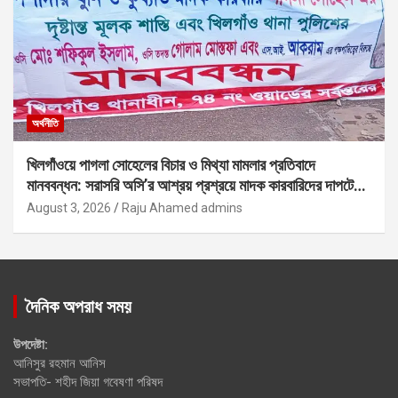
অর্থনীতি
খিলগাঁওয়ে পাগলা সোহেলের বিচার ও মিথ্যা মামলার প্রতিবাদে
মানববন্ধন: সরাসরি অসি’র আশ্রয় প্রশ্রয়ে মাদক কারবারিদের দাপটের
অভিযোগ
August 3, 2026
Raju Ahamed admins
দৈনিক অপরাধ সময়
উপদেষ্টা:
আনিসুর রহমান আনিস
সভাপতি- শহীদ জিয়া গবেষণা পরিষদ