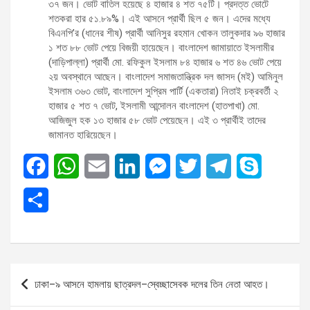
৩৭ জন। ভোট বাতিল হয়েছে ৪ হাজার ৪ শত ৭৫টি। প্রদত্ত ভোটে
শতকরা হার ৫১.৮৯%। এই আসনে প্রার্থী ছিল ৫ জন। এদের মধ্যে
বিএনপি’র (ধানের শীষ) প্রার্থী আনিসুর রহমান খোকন তালুকদার ৯৬ হাজার
১ শত ৮৮ ভোট পেয়ে বিজয়ী হায়েছেন। বাংলাদেশ জামায়াতে ইসলামীর
(দাড়িপাল্লা) প্রার্থী মো. রফিকুল ইসলাম ৮৪ হাজার ৬ শত ৪৬ ভোট পেয়ে
২য় অবস্থানে আছেন। বাংলাদেশ সমাজতান্ত্রিক দল জাসদ (মই) আমিনুল
ইসলাম ৩৬৩ ভোট, বাংলাদেশ সুপ্রিম পার্টি (একতারা) নিতাই চক্রবর্তী ২
হাজার ৫ শত ৭ ভোট, ইসলামী আন্দোলন বাংলাদেশ (হাতপাখা) মো.
আজিজুল হক ১৩ হাজার ৫৮ ভোট পেয়েছেন। এই ৩ প্রার্থীই তাদের
জামানত হারিয়েছেন।
F
W
E
L
M
T
T
S
a
h
m
i
e
w
e
k
S
c
a
a
n
s
i
l
y
h
e
t
i
k
s
t
e
p
a
b
s
l
e
e
t
g
e
Post
r
ঢাকা–৯ আসনে হামলায় ছাত্রদল–স্বেচ্ছাসেবক দলের তিন নেতা আহত।
o
A
d
n
e
r
navigation
e