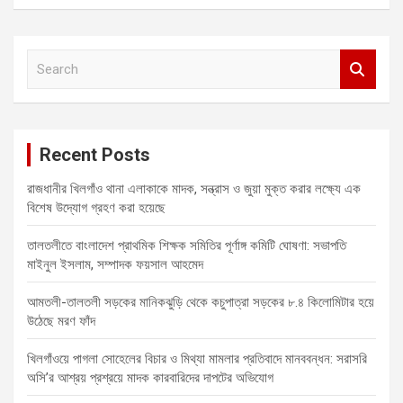
S
e
a
r
c
Recent Posts
h
রাজধানীর খিলগাঁও থানা এলাকাকে মাদক, সন্ত্রাস ও জুয়া মুক্ত করার লক্ষ্যে এক
বিশেষ উদ্যোগ গ্রহণ করা হয়েছে
তালতলীতে বাংলাদেশ প্রাথমিক শিক্ষক সমিতির পূর্ণাঙ্গ কমিটি ঘোষণা: সভাপতি
মাইনুল ইসলাম, সম্পাদক ফয়সাল আহমেদ
আমতলী-তালতলী সড়কের মানিকঝুড়ি থেকে কচুপাত্রা সড়কের ৮.৪ কিলোমিটার হয়ে
উঠেছে মরণ ফাঁদ
খিলগাঁওয়ে পাগলা সোহেলের বিচার ও মিথ্যা মামলার প্রতিবাদে মানববন্ধন: সরাসরি
অসি’র আশ্রয় প্রশ্রয়ে মাদক কারবারিদের দাপটের অভিযোগ