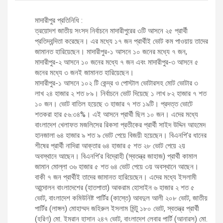
মাদারীপুর প্রতিনিধি :
ত্রয়োদশ জাতীয় সংসদ নির্বাচনে মাদারীপুরের ৩টি আসনে ২৫ প্রার্থী
প্রতিদ্বন্দিতা করেছেন। এর মধ্যে ১৭ জন প্রার্থীই ভোট কম পাওয়ায় তাদের
জামানত হারিয়েছেন। মাদারীপুর-১ আসনে ১০ জনের মধ্যে ৭ জন,
মাদারীপুর-২ আসনে ১০ জনের মধ্যে ৭ জন এবং মাদারীপুর-৩ আসনে ৫
জনের মধ্যে ৩ জনই জামানত হারিয়েছেন।
মাদারীপুর-১ আসনে ১০২ টি কেন্দ্র ও পোস্টাল ভোটারসহ মোট ভোটার ৩
লাখ ২৪ হাজার ২ শত ৮৯। নির্বাচনে ভোট দিয়েছে ১ লাখ ৮২ হাজার ৭ শত
১০ জন। ভোট বাতিল হয়েছে ৩ হাজার ৭ শত ১৯টি। প্রদত্ত ভোটে
শতকরা হার ৫৬.৩৪%। এই আসনে প্রার্থী ছিল ১০ জন। এদের মধ্যে
বাংলাদেশ খেলাফত মজলিসের রিকসা প্রতীকের প্রার্থী সাইদ উদ্দিন আহমেদ
হানজালা ৬৪ হাজার ৯ শত ৯ ভোট পেয়ে বিজয়ী হয়েছেন। বিএনপি’র ধানের
শীষের প্রার্থী নাদিরা আক্তার ৬৪ হাজার ৫ শত ২৮ ভোট পেয়ে ২য়
অবস্থানে আছেন। বিএনপি’র বিদ্রোহী (স্বতন্ত্র জাহাজ) প্রার্থী কামাল
জামান মোল্লা ৩৬ হাজার ৫ শত ৬৪ ভোট পেয়ে ৩য় অবস্থানে আছেন।
বাকী ৭ জন প্রার্থীই তাদের জামানত হারিয়েছেন। এদের মধ্যে ইসলামী
আন্দোলন বাংলাদেশের (হাতপাতা) আকরাম হোসাইন ৬ হাজার ২ শত ৫
ভোট, বাংলাদেশ কমিউনিষ্ট পার্টির (কাস্তে) আবদুল আলী ২০৮ ভোট, জাতীয়
পার্টির (লাঙ্গল) মোহাম্মদ জহিরুল ইসলাম মিন্টু ১৮০ ভোট, স্বতন্ত্র প্রার্থী
(হরিণ) মো. ইমরান হাসান ২৪৭ ভোট, বাংলাদেশ লেবার পার্টি (আনারস) মো.