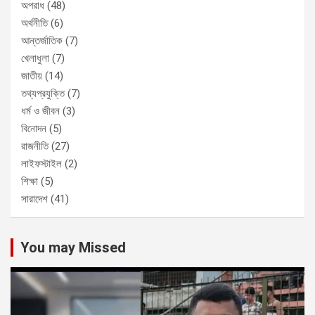
অপরাধ
(48)
অর্থনীতি
(6)
আন্তর্জাতিক
(7)
খেলাধুলা
(7)
জাতীয়
(14)
তথ্যপ্রযুক্তি
(7)
ধর্ম ও জীবন
(3)
বিনোদন
(5)
রাজনীতি
(27)
লাইফস্টাইল
(2)
শিক্ষা
(5)
সারাদেশ
(41)
You may Missed