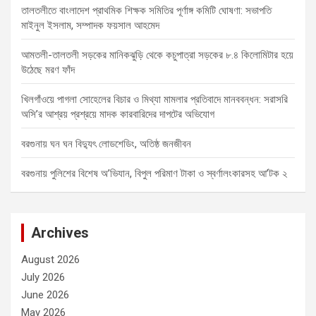
তালতলীতে বাংলাদেশ প্রাথমিক শিক্ষক সমিতির পূর্ণাঙ্গ কমিটি ঘোষণা: সভাপতি
মাইনুল ইসলাম, সম্পাদক ফয়সাল আহমেদ
আমতলী-তালতলী সড়কের মানিকঝুড়ি থেকে কচুপাত্রা সড়কের ৮.৪ কিলোমিটার হয়ে
উঠেছে মরণ ফাঁদ
খিলগাঁওয়ে পাগলা সোহেলের বিচার ও মিথ্যা মামলার প্রতিবাদে মানববন্ধন: সরাসরি
অসি’র আশ্রয় প্রশ্রয়ে মাদক কারবারিদের দাপটের অভিযোগ
বরগুনায় ঘন ঘন বিদ্যুৎ লোডশেডিং, অতিষ্ঠ জনজীবন
বরগুনায় পুলিশের বিশেষ অ’ভিযান, বিপুল পরিমাণ টাকা ও স্বর্ণালংকারসহ আ’টক ২
Archives
August 2026
July 2026
June 2026
May 2026