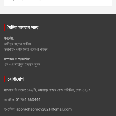
দৈনিক অপরাধ সময়
উপদেষ্টা:
আনিসুর রহমান আনিস
সভাপতি- শহীদ জিয়া গবেষণা পরিষদ
সম্পাদক ও প্রকাশক:
এস এম সাহাবুল ইসলাম সুমন
যোগাযোগ
সাগুপ্তা ডি লরেল: ১/২/বি, কমলাপুর বাজার রোড, মতিঝিল, ঢাকা-১২১৭।
মোবাইল: 01754-663444
ই-মেইল: aporadhsomoy2021@gmail.com