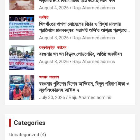
সড়কের ৮.৪ কিলোমিটার হয়ে উঠেছে মরণ ফাঁদ
August 4, 2026
Raju Ahamed admins
অর্থনীতি
খিলগাঁওয়ে পাগলা সোহেলের বিচার ও মিথ্যা মামলার
প্রতিবাদে মানববন্ধন: সরাসরি অসি’র আশ্রয় প্রশ্রয়ে
মাদক কারবারিদের দাপটের অভিযোগ
August 3, 2026
Raju Ahamed admins
তথ্যপ্রযুক্তি
সারাদেশ
বরগুনায় ঘন ঘন বিদ্যুৎ লোডশেডিং, অতিষ্ঠ জনজীবন
August 3, 2026
Raju Ahamed admins
অপরাধ
সারাদেশ
বরগুনায় পুলিশের বিশেষ অ’ভিযান, বিপুল পরিমাণ টাকা ও
স্বর্ণালংকারসহ আ’টক ২
July 30, 2026
Raju Ahamed admins
Categories
Uncategorized
(4)