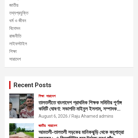
জাতীয়
তথ্যপ্রযুক্তি
ধর্ম ও জীবন
বিনোদন
রাজনীতি
লাইফস্টাইল
শিক্ষা
সারাদেশ
Recent Posts
শিক্ষা
সারাদেশ
তালতলীতে বাংলাদেশ প্রাথমিক শিক্ষক সমিতির পূর্ণাঙ্গ
কমিটি ঘোষণা: সভাপতি মাইনুল ইসলাম, সম্পাদক
ফয়সাল আহমেদ
August 6, 2026
Raju Ahamed admins
জাতীয়
সারাদেশ
আমতলী-তালতলী সড়কের মানিকঝুড়ি থেকে কচুপাত্রা