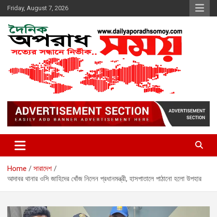
Skip
Friday, August 7, 2026
to
content
দৈনিক অপরাধ সময়
Home
সারাদেশ
আদাবর থানার ওসি জাহিদের খোঁজ নিলেন প্রধানমন্ত্রী, হাসপাতালে পাঠানো হলো উপহার