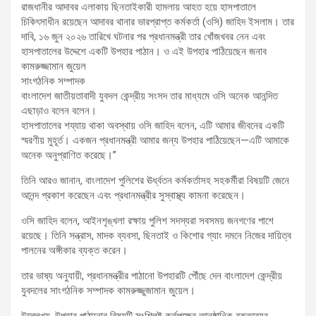
রাজধানীর আদাবর এলাকায় ছিনতাইকারী হামলায় আহত হয়ে হাসপাতালে
চিকিৎসাধীন রয়েছেন আদাবর থানার ভারপ্রাপ্ত কর্মকর্তা (ওসি) জাহিদ ইসলাম। তার
দাবি, ১৬ জুন ২০২৬ তারিখে ঘটনার পর প্রধানমন্ত্রী তার খোঁজখবর নেন এবং
হাসপাতালের উদ্দেশে একটি উপহার পাঠান। ও এই উপহার পাঠিয়েছেন জনাব
কামরুজ্জামান জুয়েল
সাংগঠনিক সম্পাদক
বাংলাদেশ জাতীয়তাবাদী যুবদল কেন্দ্রীয় সংসদ তার মাধ্যমে ওসি অনেক আনন্দিত
এছাড়াও বলেন বলেন।
হাসপাতালের শয্যায় থাকা অবস্থায় ওসি জাহিদ বলেন, এটি আমার জীবনের একটি
স্মরণীয় মুহূর্ত। একজন প্রধানমন্ত্রী আমার জন্য উপহার পাঠিয়েছেন—এটি আমাকে
অনেক অনুপ্রাণিত করেছে।”
তিনি আরও জানান, বাংলাদেশ পুলিশের ঊর্ধ্বতন কর্মকর্তাসহ সহকর্মীরা বিষয়টি জেনে
আনন্দ প্রকাশ করেছেন এবং প্রধানমন্ত্রীর সুস্বাস্থ্য কামনা করেছেন।
ওসি জাহিদ বলেন, আইনশৃঙ্খলা রক্ষায় পুলিশ সদস্যরা সবসময় জনগণের পাশে
রয়েছে। তিনি সন্ত্রাস, মাদক ব্যবসা, ছিনতাই ও কিশোর গ্যাং দমনে নিজের দায়িত্ব
পালনের অঙ্গীকার ব্যক্ত করেন।
তার ভাষ্য অনুযায়ী, প্রধানমন্ত্রীর পাঠানো উপহারটি পৌঁছে দেন বাংলাদেশ কেন্দ্রীয়
যুবদলের সাংগঠনিক সম্পাদক কামরুজ্জুজামান জুয়েল।