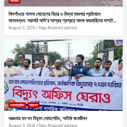
অর্থনীতি
খিলগাঁওয়ে পাগলা সোহেলের বিচার ও মিথ্যা মামলার প্রতিবাদে
মানববন্ধন: সরাসরি অসি’র আশ্রয় প্রশ্রয়ে মাদক কারবারিদের দাপটের
অভিযোগ
August 3, 2026
Raju Ahamed admins
তথ্যপ্রযুক্তি
সারাদেশ
বরগুনায় ঘন ঘন বিদ্যুৎ লোডশেডিং, অতিষ্ঠ জনজীবন
August 3, 2026
Raju Ahamed admins