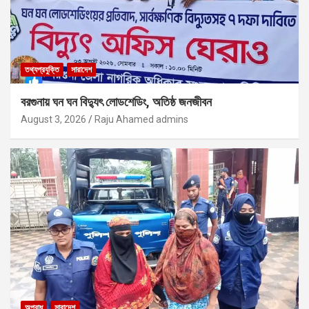
তথ্যপ্রযুক্তি
সারাদেশ
বরগুনায় ঘন ঘন বিদ্যুৎ লোডশেডিং, অতিষ্ঠ জনজীবন
August 3, 2026
Raju Ahamed admins
অপরাধ
সারাদেশ