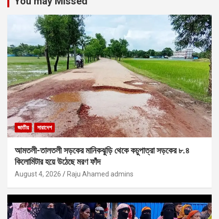
You may Missed
জাতীয়
সারাদেশ
আমতলী-তালতলী সড়কের মানিকঝুড়ি থেকে কচুপাত্রা সড়কের ৮.৪
কিলোমিটার হয়ে উঠেছে মরণ ফাঁদ
August 4, 2026
Raju Ahamed admins