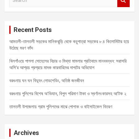
e
a
r
c
Recent Posts
h
আমতলী-তালতলী সড়কের মানিকঝুড়ি থেকে কচুপাত্রা সড়কের ৮.৪ কিলোমিটার হয়ে
উঠেছে মরণ ফাঁদ
খিলগাঁওয়ে পাগলা সোহেলের বিচার ও মিথ্যা মামলার প্রতিবাদে মানববন্ধন: সরাসরি
অসি’র আশ্রয় প্রশ্রয়ে মাদক কারবারিদের দাপটের অভিযোগ
বরগুনায় ঘন ঘন বিদ্যুৎ লোডশেডিং, অতিষ্ঠ জনজীবন
বরগুনায় পুলিশের বিশেষ অ’ভিযান, বিপুল পরিমাণ টাকা ও স্বর্ণালংকারসহ আ’টক ২
তালতলী উপজেলায় গ্রাম পুলিশদের মাঝে পোশাক ও বাইসাইকেল বিতরণ
Archives