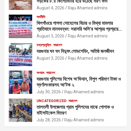
সড়কের ৮.৪ কিলোমিটার হয়ে উঠেছে মরণ ফাঁদ
August 4, 2026
Raju Ahamed admins
অর্থনীতি
খিলগাঁওয়ে পাগলা সোহেলের বিচার ও মিথ্যা মামলার
প্রতিবাদে মানববন্ধন: সরাসরি অসি’র আশ্রয় প্রশ্রয়ে
মাদক কারবারিদের দাপটের অভিযোগ
August 3, 2026
Raju Ahamed admins
তথ্যপ্রযুক্তি
সারাদেশ
বরগুনায় ঘন ঘন বিদ্যুৎ লোডশেডিং, অতিষ্ঠ জনজীবন
August 3, 2026
Raju Ahamed admins
অপরাধ
সারাদেশ
বরগুনায় পুলিশের বিশেষ অ’ভিযান, বিপুল পরিমাণ টাকা ও
স্বর্ণালংকারসহ আ’টক ২
July 30, 2026
Raju Ahamed admins
UNCATEGORIZED
সারাদেশ
তালতলী উপজেলায় গ্রাম পুলিশদের মাঝে পোশাক ও
বাইসাইকেল বিতরণ
July 28, 2026
Raju Ahamed admins