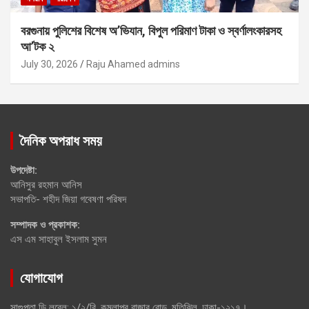
বরগুনায় পুলিশের বিশেষ অ’ভিযান, বিপুল পরিমাণ টাকা ও স্বর্ণালংকারসহ
আ’টক ২
July 30, 2026
Raju Ahamed admins
দৈনিক অপরাধ সময়
উপদেষ্টা:
আনিসুর রহমান আনিস
সভাপতি- শহীদ জিয়া গবেষণা পরিষদ
সম্পাদক ও প্রকাশক:
এস এম সাহাবুল ইসলাম সুমন
যোগাযোগ
সাগুপ্তা ডি লরেল: ১/২/বি, কমলাপুর বাজার রোড, মতিঝিল, ঢাকা-১২১৭।