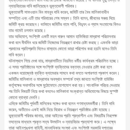
ব্যক্তিমালিকানাধীন জমি দখলের চেষ্টার অভিযোগ উঠেছে। এ ঘটনায় সুষ্ঠু তদন্ত ও
ন্যায়বিচারের দাবি জানিয়েছেন ভুক্তভোগী পরিবার।
ভুক্তভোগী সাফওয়ান বিন মাহবুব দাবি করেন, জমিটি তার বৈধ মালিকানাধীন
সম্পত্তি এবং এটি তার পরিবারের শেষ সম্বল। তিনি বলেন, জীবনের সঞ্চয় দিয়ে
জমিটি ক্রয় করেছেন। বর্তমানে জমিটির নামে পানি, বিদ্যুৎ ও গ্যাস সংযোগের বিলও
তার নামেই চলমান রয়েছে।
তার অভিযোগ, সংশ্লিষ্ট একটি মহল দারুন আমান হাফিজিয়া মাদ্রাসা পরিচালনার
কথা বলে দীর্ঘদিন ধরে জমিটি নিজেদের নিয়ন্ত্রণে রাখার চেষ্টা করছে। এমনকি ভাড়া
প্রদানের প্রতিশ্রুতি দিলেও বাস্তবে কোনো ভাড়া পরিশোধ করা হয়নি বলেও তিনি
দাবি করেন।
ঘটনাস্থলে গিয়ে দেখা যায়, মাদ্রাসাটিতে নিয়মিত ধর্মীয় কার্যক্রম পরিচালিত হচ্ছে।
এ সময় প্রতিষ্ঠানের সঙ্গে সংশ্লিষ্ট ব্যক্তিদের বক্তব্য নেওয়ার চেষ্টা করা হলে
একজন বয়োজ্যেষ্ঠ ব্যক্তি ক্যামেরার সামনে কথা বলতে অপারগতা প্রকাশ করেন।
জমিটির মালিকানা ও মাদ্রাসার অবস্থান সম্পর্কে তথ্য জানতে সংশ্লিষ্ট হাউজিং
কর্তৃপক্ষের সভাপতির সঙ্গে মুঠোফোনে যোগাযোগ করা হয়। সাংবাদিক পরিচয় দেওয়ার
পর তিনি বিষয়টি নিয়ে কথা বললেও মালিকানা সংক্রান্ত অভিযোগের বিষয়ে সুস্পষ্ট
কোনো ব্যাখ্যা দেননি।
এদিকে জমিটির পূর্ববর্তী মালিকের সঙ্গেও কথা বলেন গণমাধ্যমকর্মীরা। তিনি দাবি
করেন, অতীতেও একই জমি নিয়ে বিরোধ ও নিয়ন্ত্রণ প্রতিষ্ঠার চেষ্টা হয়েছে।
ভুক্তভোগী পরিবার জানায়, তারা আইনের প্রতি শ্রদ্ধাশীল এবং বিষয়টির নিরপেক্ষ
তদন্তের মাধ্যমে প্রকৃত সত্য উদঘাটন ও ন্যায়বিচার প্রত্যাশা করে। এ লক্ষ্যে
তারা আইনশৃঙ্খলা বাহিনী, মানবাধিকার সংস্থা এবং সংশ্লিষ্ট সরকারি দপ্তরের