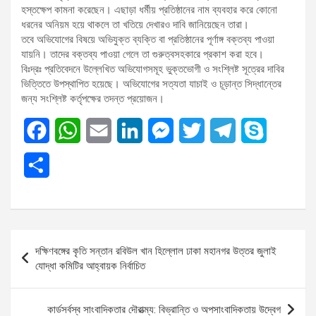
হস্তক্ষেপ কামনা করেছেন। এছাড়া ধর্মীয় প্রতিষ্ঠানের নাম ব্যবহার করে কোনো
ধরনের অনিয়ম হয়ে থাকলে তা খতিয়ে দেখারও দাবি জানিয়েছেন তারা।
তবে অভিযোগের বিষয়ে অভিযুক্ত ব্যক্তি বা প্রতিষ্ঠানের পূর্ণাঙ্গ বক্তব্য পাওয়া
যায়নি। তাদের বক্তব্য পাওয়া গেলে তা গুরুত্বসহকারে প্রকাশ করা হবে।
বিঃদ্রঃ প্রতিবেদনে উল্লেখিত অভিযোগসমূহ ভুক্তভোগী ও সংশ্লিষ্ট সূত্রের দাবির
ভিত্তিতে উপস্থাপিত হয়েছে। অভিযোগের সত্যতা যাচাই ও চূড়ান্ত সিদ্ধান্তের
জন্য সংশ্লিষ্ট কর্তৃপক্ষের তদন্ত প্রয়োজন।
F
W
E
L
M
T
T
S
a
h
m
i
e
w
e
k
S
c
a
a
n
s
i
l
y
h
e
t
i
k
s
t
e
p
a
b
s
l
e
e
t
g
e
Post
r
দক্ষিণবঙ্গের কৃতি সন্তান রবিউল খান হিল্লোল ঢাকা মহানগর উত্তর জুলাই
o
A
d
n
e
r
navigation
যোদ্ধা কমিটির আহ্বায়ক নির্বাচিত
e
o
p
I
g
r
a
k
p
n
e
m
কার্ডসর্বস্ব সাংবাদিকতার দৌরাত্ম্য: বিভ্রান্তি ও অপসাংবাদিকতায় উদ্বেগ